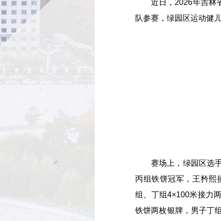
近日，2026年吉林
队参赛，绿园区运动健儿
赛场上，绿园区选手佳
丙组铁饼冠军，王矜熙摘
组、丁组4×100米接
铁饼两枚银牌，男子丁组4