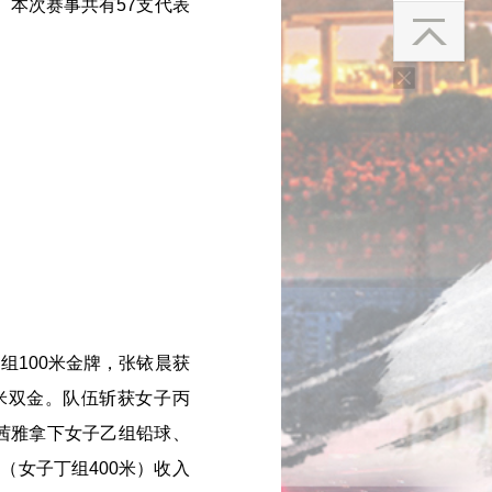
本次赛事共有57支代表
100米金牌，张铱晨获
0米双金。队伍斩获女子丙
姜茜雅拿下女子乙组铅球、
（女子丁组400米）收入