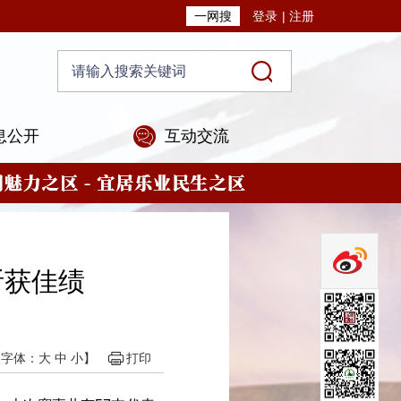
一网搜
登录
|
注册
息公开
互动交流
斩获佳绩
【字体：
大
中
小
】
打印