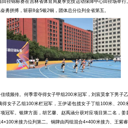
省田径锦标赛在吉林省体育局夏季竞技运动保障中心田径场举行。
奋勇拼搏，斩获8金5银2铜，团体总分位列全省第五。
绩频传。何季霏夺得女子甲组200米冠军，刘宸昊拿下男子乙组
得女子乙组100米栏冠军，王伊诺包揽女子丁组100米、20
力两项冠军。银牌方面，胡艺馨、赵禹涵分获对应项目第二名，
×100米接力位列第二。铜牌由丙组混合4×400米接力、王紫睿