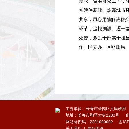
需求、做实群众工作，
实硬件基础、焕新城市
共享，用心用情解决群众
环节，追根溯源、逐一
处使，激励干部实干担
作。区委办、区财政局
主办单位：长春市绿园区人民政府
地址：长春市和平大街2288号
邮
网站标识码：2201060002
吉IC
关于我们
|
网站地图