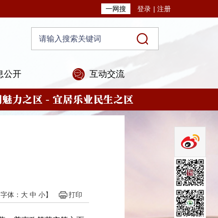
一网搜
登录
|
注册
息公开
互动交流
【字体：
大
中
小
】
打印