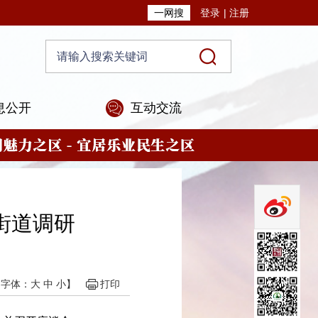
一网搜
登录
|
注册
息公开
互动交流
街道调研
【字体：
大
中
小
】
打印