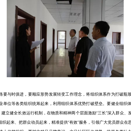
要与时俱进，要顺应形势发展转变工作理念，将组织体系作为打破瓶颈
业单位等各类组织统筹起来，利用组织体系优势打破壁垒。要健全组织
手，建立健全长效运行机制，在物质和精神两个层面激励“三长”深入群众、
组织起来、把群众动员起来，精准提供“有效”服务，引领广大党员群众在