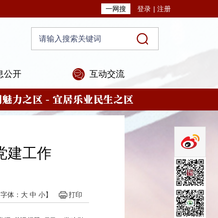
一网搜
登录
|
注册
息公开
互动交流
党建工作
【字体：
大
中
小
】
打印